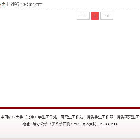
力土学院学10楼611宿舍
上页
1
下页
 ©2015 中国矿业大学（北京）学生工作处、研究生工作处、党委学生工作部、党委研究
地址:3号办公楼（学八楼西侧）509 技术支持：62331614